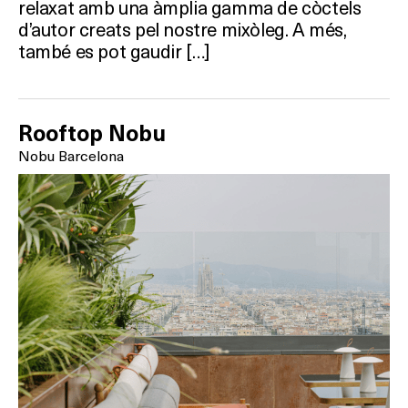
relaxat amb una àmplia gamma de còctels
d’autor creats pel nostre mixòleg. A més,
també es pot gaudir […]
Rooftop Nobu
Nobu Barcelona
Què vols fer?
HOTELS
TERRASSES
BARS
SPAS