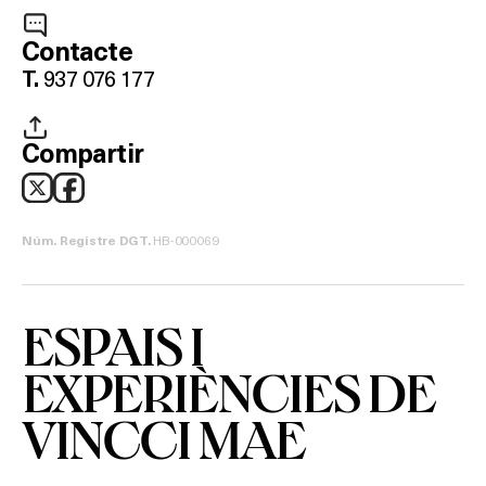
Contacte
937 076 177
T.
Què vols fer?
Compartir
HOTELS
TERRASSES
HB-000069
Núm. Registre DGT.
BARS
ESPAIS I
SPAS
EXPERIÈNCIES DE
RESTAURANTS
VINCCI MAE
SALES