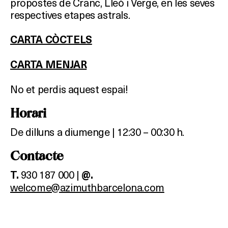
propostes de Cranc, Lleó i Verge, en les seves
respectives etapes astrals.
CARTA CÒCTELS
CARTA MENJAR
No et perdis aquest espai!
Horari
De dilluns a diumenge | 12:30 – 00:30 h.
Contacte
930 187 000 |
T.
@.
welcome@azimuthbarcelona.com
Què vols fer?