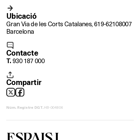
HOTELS
Ubicació
Gran Via de les Corts Catalanes, 619-621
08007
TERRASSES
Barcelona
BARS
Contacte
SPAS
930 187 000
T.
RESTAURANTS
Compartir
SALES
HB-004806
Núm. Registre DGT.
Activitats
ESPAIS I