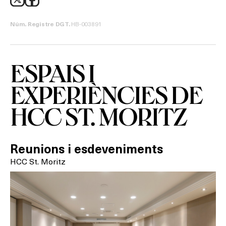
HB-003891
Núm. Registre DGT.
ESPAIS I
EXPERIÈNCIES DE
HCC ST. MORITZ
Reunions i esdeveniments
HCC St. Moritz
Què vols fer?
HOTELS