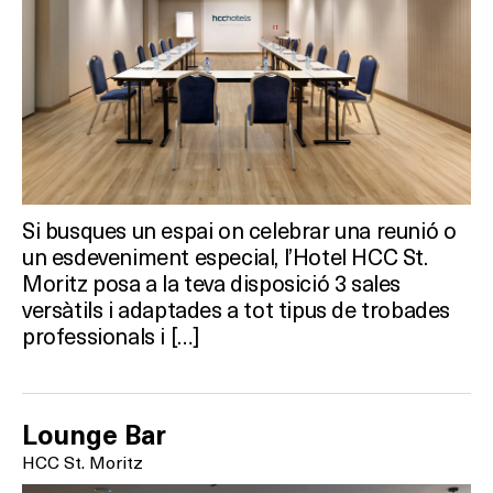
TERRASSES
BARS
SPAS
RESTAURANTS
Si busques un espai on celebrar una reunió o
SALES
un esdeveniment especial, l’Hotel HCC St.
Moritz posa a la teva disposició 3 sales
versàtils i adaptades a tot tipus de trobades
professionals i […]
Activitats
Lounge Bar
On?
HCC St. Moritz