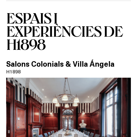
ESPAIS I
On?
EXPERIÈNCIES DE
H1898
Salons Colonials & Villa Ángela
H1898