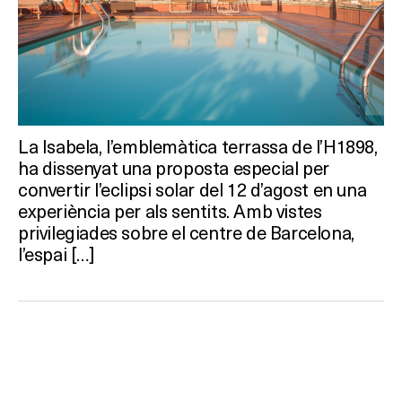
Què vols fer?
HOTELS
TERRASSES
La Isabela, l’emblemàtica terrassa de l’H1898,
ha dissenyat una proposta especial per
BARS
convertir l’eclipsi solar del 12 d’agost en una
experiència per als sentits. Amb vistes
SPAS
privilegiades sobre el centre de Barcelona,
l’espai […]
RESTAURANTS
SALES
Activitats