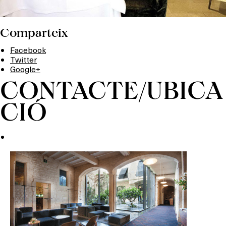
Comparteix
Facebook
Twitter
Google+
CONTACTE/UBICA
CIÓ
Què vols fer?
HOTELS
TERRASSES