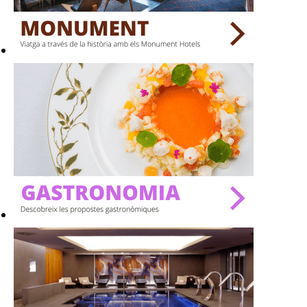
BARS
SPAS
RESTAURANTS
SALES
Activitats
On?