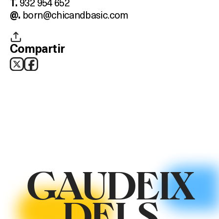
932 954 652
T.
SALES
born@chicandbasic.com
@.
Compartir
Activitats
On?
GAUDEIX
DELS