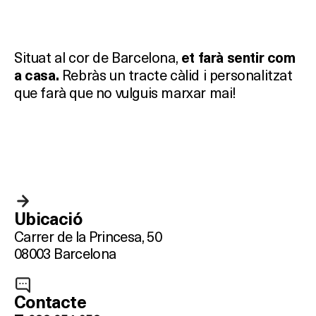
Situat al cor de Barcelona,
et farà sentir com
Rebràs un tracte càlid i personalitzat
a casa.
que farà que no vulguis marxar mai!
Què vols fer?
HOTELS
TERRASSES
Ubicació
BARS
Carrer de la Princesa, 50
08003 Barcelona
SPAS
RESTAURANTS
Contacte