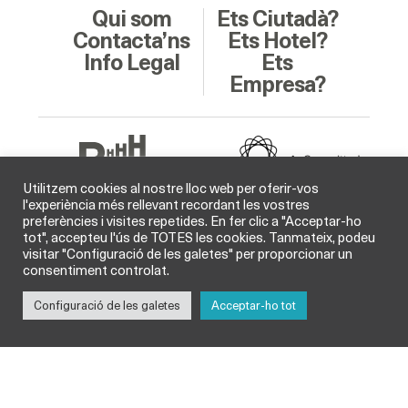
Qui som
Ets Ciutadà?
Contacta’ns
Ets Hotel?
Info Legal
Ets
Empresa?
Utilitzem cookies al nostre lloc web per oferir-vos
l'experiència més rellevant recordant les vostres
preferències i visites repetides. En fer clic a "Acceptar-ho
Soci Col·laborador
tot", accepteu l'ús de TOTES les cookies. Tanmateix, podeu
visitar "Configuració de les galetes" per proporcionar un
consentiment controlat.
Configuració de les galetes
Acceptar-ho tot