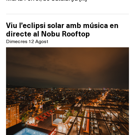
Viu l’eclipsi solar amb música en
directe al Nobu Rooftop
Dimecres 12 Agost
Què vols fer?
HOTELS
TERRASSES
BARS
SPAS
RESTAURANTS