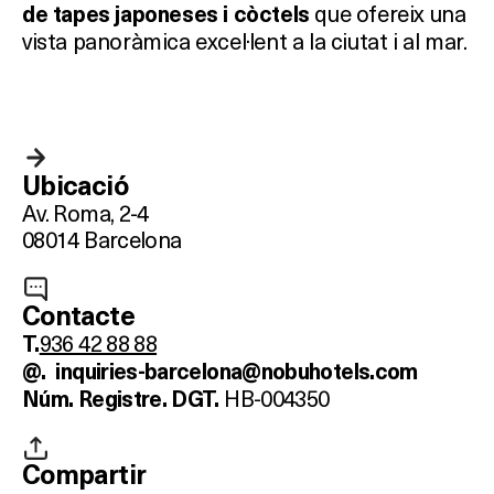
que ofereix una
de tapes japoneses i còctels
vista panoràmica excel·lent a la ciutat i al mar.
Ubicació
Av. Roma, 2-4
08014 Barcelona
Contacte
936 42 88 88
T.
@.
inquiries-barcelona@
nobu
hotels.com
HB-004350
Núm. Registre. DGT.
Compartir