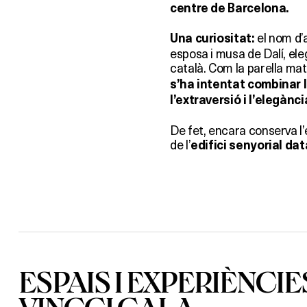
centre de Barcelona.
el nom d’a
Una curiositat:
esposa i musa de Dalí, eleg
català. Com la parella ma
s’ha intentat combinar l
l’extraversió i l’elegànc
De fet, encara conserva l’e
de l’
edifici senyorial da
ESPAIS I EXPERIÈNCIE