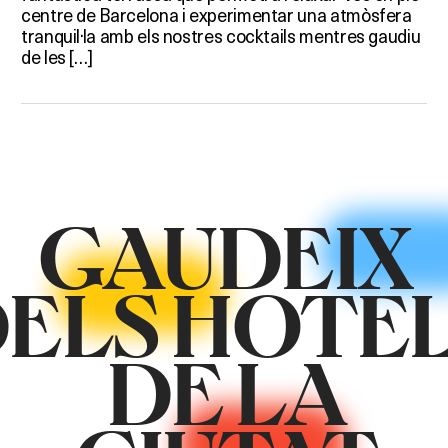
centre de Barcelona i experimentar una atmòsfera
tranquil·la amb els nostres cocktails mentres gaudiu
de les […]
GAUDEIX
ELS HOTE
DE LA