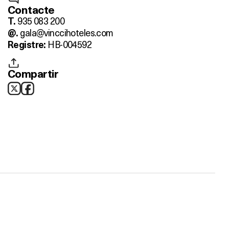
Contacte
935 083 200
T.
gala@vinccihoteles.com
@.
HB-004592
Registre:
Compartir