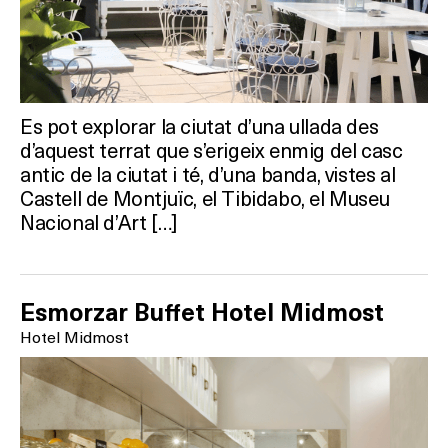
Què vols fer?
Es pot explorar la ciutat d’una ullada des
HOTELS
d’aquest terrat que s’erigeix enmig del casc
antic de la ciutat i té, d’una banda, vistes al
TERRASSES
Castell de Montjuïc, el Tibidabo, el Museu
Nacional d’Art […]
BARS
SPAS
Esmorzar Buffet Hotel Midmost
RESTAURANTS
Hotel Midmost
SALES