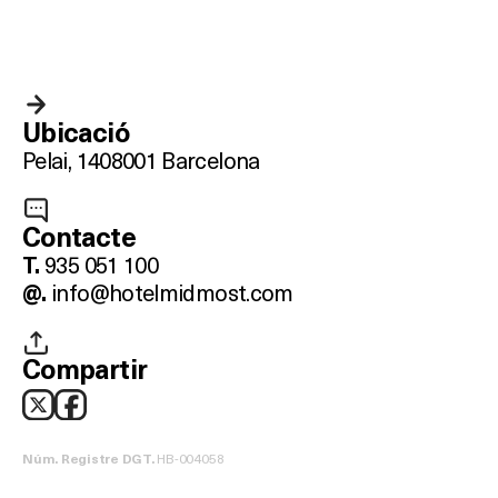
Ubicació
Pelai, 14
08001 Barcelona
Contacte
935 051 100
T.
info@hotelmidmost.com
@.
Compartir
HB-004058
Núm. Registre DGT.