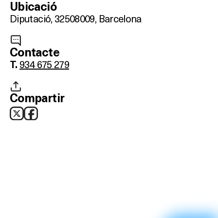
Ubicació
RESTAURANTS
Diputació, 325
08009, Barcelona
SALES
Contacte
934 675 279
T.
Activitats
Compartir
On?