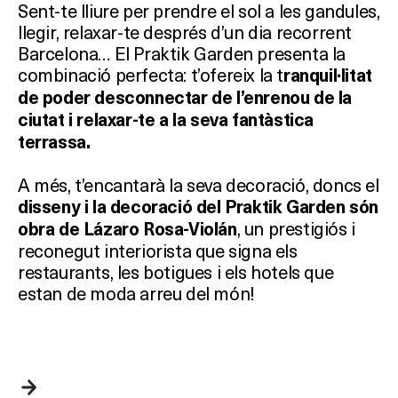
Sent-te lliure per prendre el sol a les gandules,
llegir, relaxar-te després d’un dia recorrent
Barcelona… El Praktik Garden presenta la
combinació perfecta: t’ofereix la t
ranquil·litat
de poder desconnectar de l’enrenou de la
ciutat i relaxar-te a la seva fantàstica
terrassa.
Què vols fer?
A més, t’encantarà la seva decoració, doncs el
disseny i la decoració del Praktik Garden són
, un prestigiós i
obra de Lázaro Rosa-Violán
HOTELS
reconegut interiorista que signa els
restaurants, les botigues i els hotels que
TERRASSES
estan de moda arreu del món!
BARS
SPAS