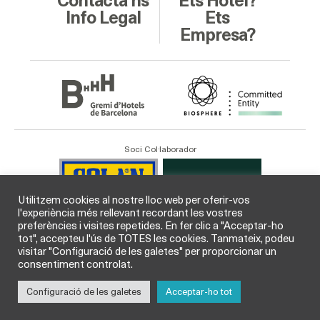
Contacta’ns
Ets Hotel?
Info Legal
Ets
Empresa?
Soci Col·laborador
Utilitzem cookies al nostre lloc web per oferir-vos
l'experiència més rellevant recordant les vostres
preferències i visites repetides. En fer clic a "Acceptar-ho
tot", accepteu l'ús de TOTES les cookies. Tanmateix, podeu
visitar "Configuració de les galetes" per proporcionar un
consentiment controlat.
Configuració de les galetes
Acceptar-ho tot
© GHB Gremi d’Hotels de Barcelona 2026 /
Legal
i
Cookies