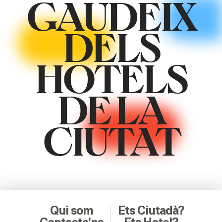
GAUDEIX
DELS
HOTELS
DE LA
CIUTAT
Qui som
Ets Ciutadà?