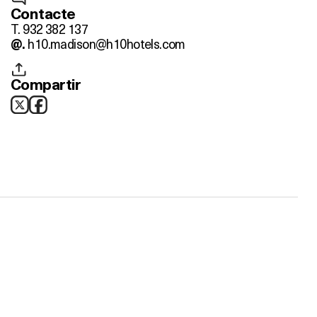
Contacte
T. 932 382 137
h10.madison@h10hotels.com
@.
Compartir