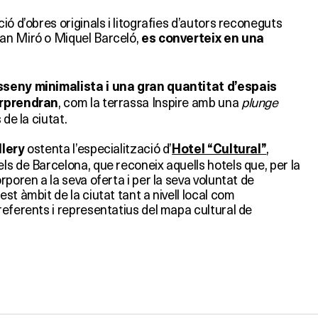
ió d’obres originals i litografies d’autors reconeguts
an Miró o Miquel Barceló,
es converteix en una
sseny minimalista i una gran quantitat d’espais
, com la terrassa Inspire amb una
plunge
orprendran
 de la ciutat.
ostenta l’especialització d’
,
llery
Hotel “Cultural”
s de Barcelona, que reconeix aquells hotels que, per la
rporen a la seva oferta i per la seva voluntat de
st àmbit de la ciutat tant a nivell local com
referents i representatius del mapa cultural de