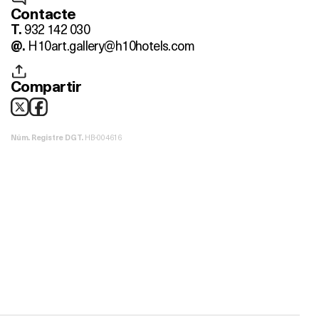
Contacte
932 142 030
T.
H10art.gallery@h10hotels.com
@.
Compartir
HB-004616
Núm. Registre DGT.