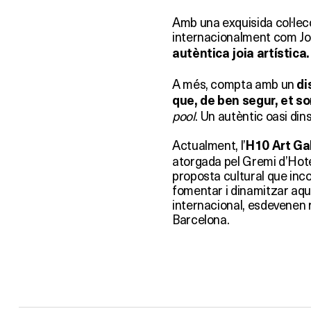
Amb una exquisida col·lecc
internacionalment com Jo
autèntica joia artística.
A més, compta amb un
di
que, de ben segur, et s
pool
. Un autèntic oasi dins
Actualment, l’
H10 Art Ga
atorgada pel Gremi d’Hotel
proposta cultural que inco
fomentar i dinamitzar aque
internacional, esdevenen 
Barcelona.