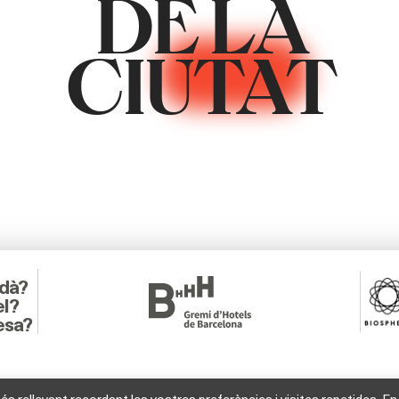
DE LA
CIUTAT
adà?
el?
esa?