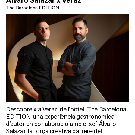
Álvaro Salazar x Veraz
SPAS
The Barcelona EDITION
RESTAURANTS
SALES
Activitats
On?
Descobreix a Veraz, de l’hotel The Barcelona
EDITION, una experiència gastronòmica
d’autor en col·laboració amb el xef Álvaro
Salazar, la força creativa darrere del