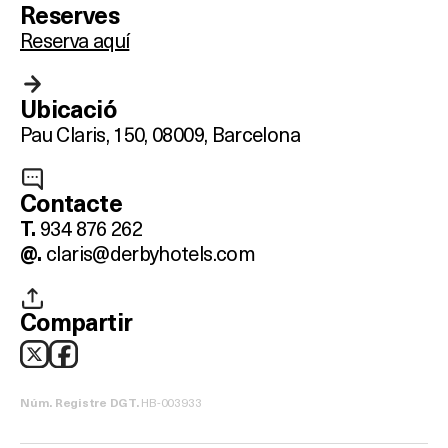
Reserves
Reserva aquí
Ubicació
Pau Claris, 150,
08009, Barcelona
Contacte
934 876 262
T.
claris@derbyhotels.com
@.
Compartir
HB-003933
Núm. Registre DGT.