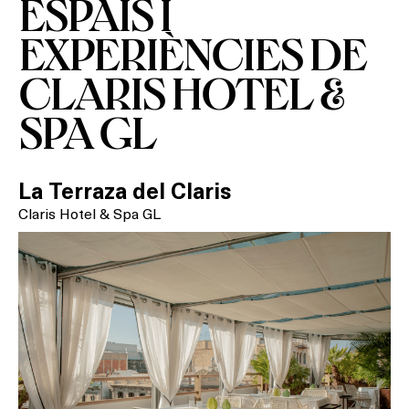
ESPAIS I
EXPERIÈNCIES DE
CLARIS HOTEL &
SPA GL
Què vols fer?
HOTELS
La Terraza del Claris
Claris Hotel & Spa GL
TERRASSES
BARS
SPAS
RESTAURANTS