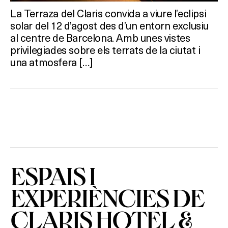
SPAS
La Terraza del Claris convida a viure l’eclipsi
solar del 12 d’agost des d’un entorn exclusiu
RESTAURANTS
al centre de Barcelona. Amb unes vistes
privilegiades sobre els terrats de la ciutat i
SALES
una atmosfera […]
Activitats
On?
ESPAIS I
EXPERIÈNCIES DE
CLARIS HOTEL &