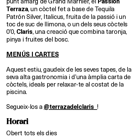
punt amarg de Grand Marnier, el
Passion
, un còctel fet a base de Tequila
Terraza
Patrón Silver, Italicus, fruita de la passió i un
toc de suc de llimona, o un dels seus còctels
0’0,
, una creació que combina taronja,
Claris
pinya i fruites del bosc.
MENÚS I CARTES
Aquest estiu, gaudeix de les seves tapes, de la
seva alta gastronomia i d’una àmplia carta de
còctels, ideals per relaxar-te al costat de la
piscina.
Segueix-los a
!
@terrazadelclaris_
Horari
Obert tots els dies