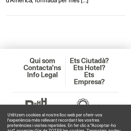
Qui som
Ets Ciutadà?
Contacta’ns
Ets Hotel?
Info Legal
Ets
Empresa?
Utilitzem cookies al nostre lloc web per oferir-vos
l'experiència més rellevant recordant les vostres
preferències i visites repetides. En fer clic a "Acceptar-ho
Soci Col·laborador
tot", accepteu l'ús de TOTES les cookies. Tanmateix, podeu