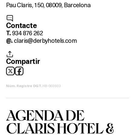
Pau Claris, 150,
08009, Barcelona
Contacte
934 876 262
T.
claris@derbyhotels.com
@.
Compartir
HB-003933
Núm. Registre DGT.
AGENDA DE
CLARIS HOTEL &