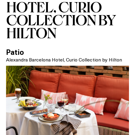
HOTEL, CURIO
COLLECTION BY
HILTON
Què vols fer?
HOTELS
Patio
Alexandra Barcelona Hotel, Curio Collection by Hilton
TERRASSES
BARS
SPAS
RESTAURANTS
SALES