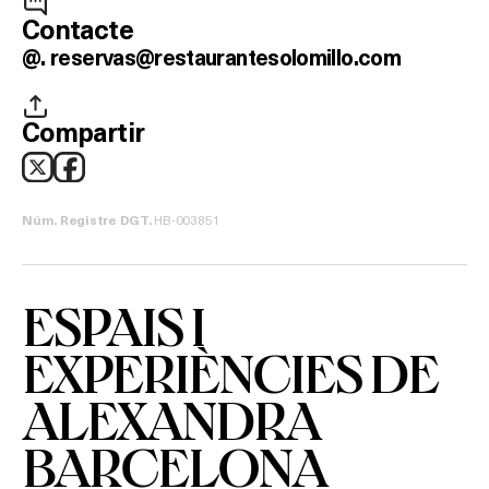
Contacte
@.
reservas@restaurantesolomillo.com
Compartir
HB-003851
Núm. Registre DGT.
ESPAIS I
EXPERIÈNCIES DE
ALEXANDRA
BARCELONA