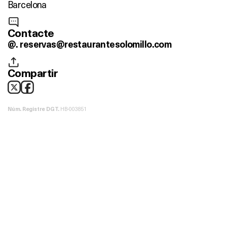
Barcelona
Contacte
@.
reservas@restaurantesolomillo.com
Compartir
HB-003851
Núm. Registre DGT.