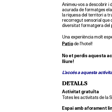
Animeu-vos a descobrir i 
acurada de formatges ela
la riquesa del territori a 
recorregut sensorial que co
diversitat formatgera del 
Una experiència molt espe
de l’hotel!
Patio
No et perdis aquesta act
lliure!
L’accés a aquesta activit
DETALLS
Activitat gratuïta
Totes les activitats de la
Espai amb aforament li