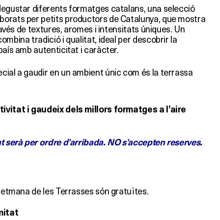
degustar diferents formatges catalans, una selecció
borats per petits productors de Catalunya, que mostra
través de textures, aromes i intensitats úniques. Un
mbina tradició i qualitat, ideal per descobrir la
país amb autenticitat i caràcter.
cial a gaudir en un ambient únic com és la terrassa
ivitat i gaudeix dels millors formatges a l’aire
at serà per ordre d’arribada. NO s’accepten reserves.
 Setmana de les Terrasses són gratuïtes.
mitat