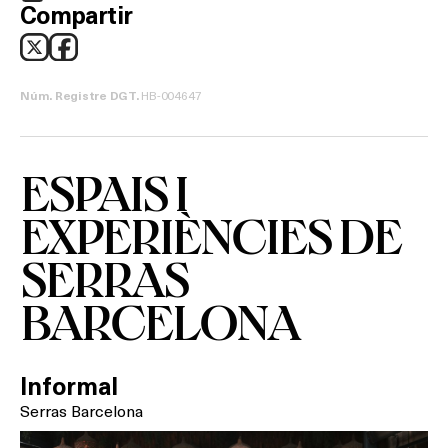
Compartir
TERRASSES
BARS
HB-004647
Núm. Registre DGT.
SPAS
RESTAURANTS
ESPAIS I
SALES
EXPERIÈNCIES DE
SERRAS
Activitats
BARCELONA
Informal
On?
Serras Barcelona