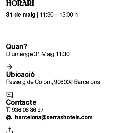
HORARI
| 11:30 – 13:00 h
31 de maig
Quan?
Diumenge 31 Maig 11:30
Ubicació
Passeig de Colom, 9
08002 Barcelona
Contacte
Què vols fer?
936 06 86 97
T.
@.
barcelona@serrashotels.com
HOTELS