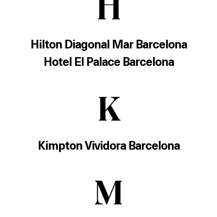
H
Hilton Diagonal Mar Barcelona
Hotel El Palace Barcelona
Què vols fer?
K
HOTELS
TERRASSES
Kimpton Vividora Barcelona
BARS
SPAS
M
RESTAURANTS