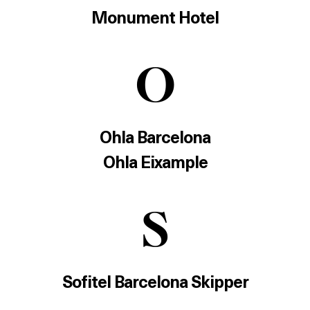
SALES
Monument Hotel
O
Activitats
On?
Ohla Barcelona
Ohla Eixample
S
Sofitel Barcelona Skipper