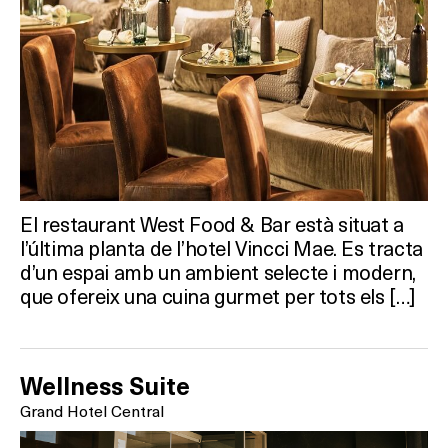
HOTELS
TERRASSES
BARS
SPAS
RESTAURANTS
El restaurant West Food & Bar està situat a
SALES
l’última planta de l’hotel Vincci Mae. Es tracta
d’un espai amb un ambient selecte i modern,
que ofereix una cuina gurmet per tots els […]
Activitats
Wellness Suite
Grand Hotel Central
On?