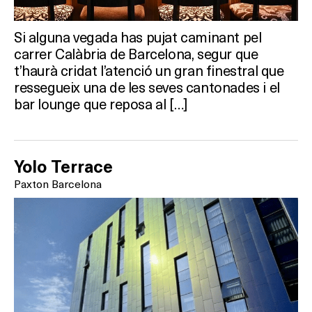
Si alguna vegada has pujat caminant pel
carrer Calàbria de Barcelona, segur que
Què vols fer?
t’haurà cridat l’atenció un gran finestral que
ressegueix una de les seves cantonades i el
HOTELS
bar lounge que reposa al […]
TERRASSES
Yolo Terrace
BARS
Paxton Barcelona
SPAS
RESTAURANTS
SALES