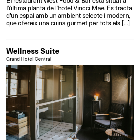
El restaurant West Food & Bar està situat a
l’última planta de l’hotel Vincci Mae. Es tracta
d’un espai amb un ambient selecte i modern,
Què vols fer?
que ofereix una cuina gurmet per tots els […]
HOTELS
TERRASSES
Wellness Suite
Grand Hotel Central
BARS
SPAS
RESTAURANTS
SALES