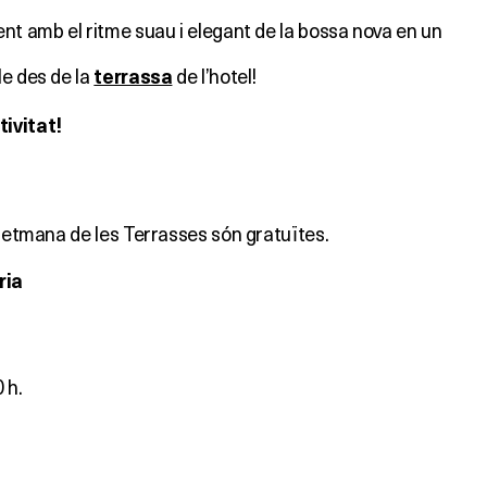
nt amb el ritme suau i elegant de la bossa nova en un
le des de la
de l’hotel!
terrassa
ivitat!
 Setmana de les Terrasses són gratuïtes.
ria
 h.