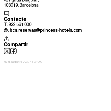
1
08019, Barcelona
Contacte
933 561 000
T.
@.
bcn.reservas@princess-hotels.com
Compartir
HB-004302
Núm. Registre DGT.