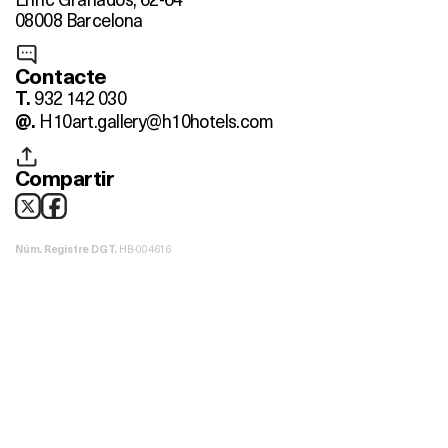
08008 Barcelona
Contacte
932 142 030
T.
H10art.gallery@h10hotels.com
@.
Compartir
HB-004616
Núm. Registre DGT.