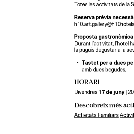
Totes les activitats de la
Reserva prèvia necessà
h10.art.gallery@h10hotel
Proposta gastronòmica
Durant l’activitat, l’hote
la puguis degustar a la se
Tastet per a dues pe
amb dues begudes.
HORARI
Divendres
| 20
17 de juny
Descobreix més activ
Activitats Familiars
Activ