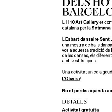
DELS HO
BARCEL
L’
et con
H10 Art Gallery
catalana
per la
Setmana 
L’
Esbart dansaire Sant 
una mostra de balls dansa
vos a aquesta tradició de 
de les danses, els diferent
amb vestits típics.
Una activitat única a gaud
!
L’Olivera
No et perdis aquesta act
DETALLS
Activitat gratuïta