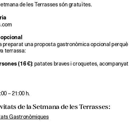
 Setmana de les Terrasses són gratuïtes.
ria
s.com
 opcional
l ha preparat una proposta gastronòmica opcional perquè
va terrassa:
: patates braves i croquetes, acompanyat
rsones (16 €)
:00 – 21:00 h.
itats de la Setmana de les Terrasses:
itats Gastronòmiques