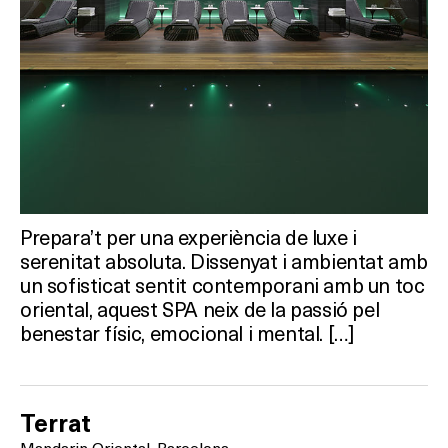
HOTELS
TERRASSES
BARS
SPAS
RESTAURANTS
Prepara’t per una experiència de luxe i
serenitat absoluta. Dissenyat i ambientat amb
SALES
un sofisticat sentit contemporani amb un toc
oriental, aquest SPA neix de la passió pel
benestar físic, emocional i mental. […]
Activitats
Terrat
Mandarin Oriental, Barcelona