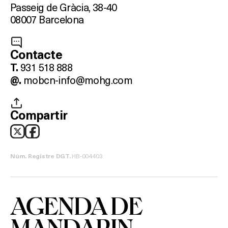
Passeig de Gràcia, 38-40
08007 Barcelona
Contacte
931 518 888
T.
mobcn-info@mohg.com
@.
Compartir
HB-004403
Núm. Registre DGT.
AGENDA DE
MANDARIN