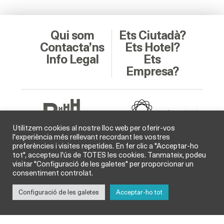
Qui som
Ets Ciutadà?
Contacta’ns
Ets Hotel?
Info Legal
Ets
Empresa?
Utilitzem cookies al nostre lloc web per oferir-vos
l'experiència més rellevant recordant les vostres
preferències i visites repetides. En fer clic a "Acceptar-ho
Soci Col·laborador
tot", accepteu l'ús de TOTES les cookies. Tanmateix, podeu
visitar "Configuració de les galetes" per proporcionar un
consentiment controlat.
Configuració de les galetes
Acceptar-ho tot