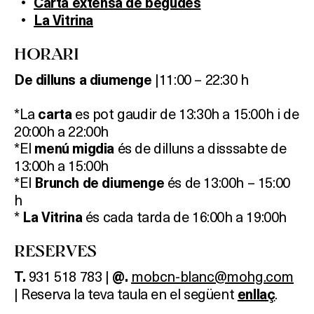
Carta extensa de begudes
La Vitrina
HORARI
|11:00 – 22:30 h
De dilluns a diumenge
*La
es pot gaudir de 13:30h a 15:00h i de
carta
20:00h a 22:00h
*El
és de dilluns a disssabte de
menú migdia
13:00h a 15:00h
*El
és de 13:00h – 15:00
Brunch de diumenge
h
*
és cada tarda de 16:00h a 19:00h
La Vitrina
RESERVES
931 518 783 |
mobcn-blanc@mohg.com
T.
@.
| Reserva la teva taula en el següent
.
enllaç