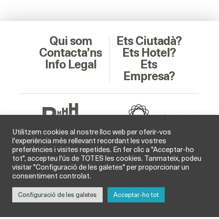
Qui som
Ets Ciutadà?
Contacta’ns
Ets Hotel?
Info Legal
Ets
Empresa?
Utilitzem cookies al nostre lloc web per oferir-vos
l'experiència més rellevant recordant les vostres
preferències i visites repetides. En fer clic a "Acceptar-ho
Soci Col·laborador
tot", accepteu l'ús de TOTES les cookies. Tanmateix, podeu
visitar "Configuració de les galetes" per proporcionar un
consentiment controlat.
Configuració de les galetes
Acceptar-ho tot