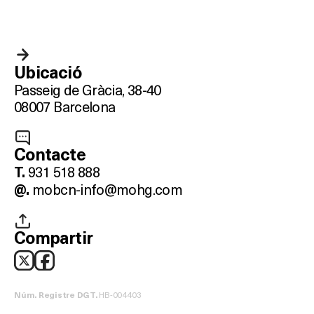
Ubicació
Passeig de Gràcia, 38-40
08007 Barcelona
Contacte
931 518 888
T.
mobcn-info@mohg.com
@.
Compartir
HB-004403
Núm. Registre DGT.