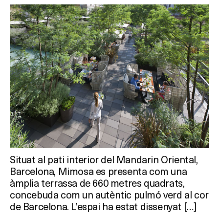
Què vols fer?
HOTELS
TERRASSES
Situat al pati interior del Mandarin Oriental,
Barcelona, Mimosa es presenta com una
BARS
àmplia terrassa de 660 metres quadrats,
concebuda com un autèntic pulmó verd al cor
SPAS
de Barcelona. L’espai ha estat dissenyat […]