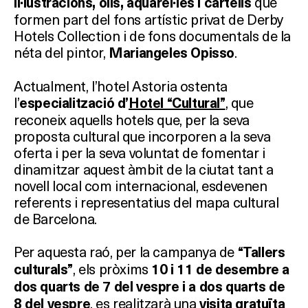
que
il·lustracions, olis, aquarel·les i cartells
formen part del fons artístic privat de Derby
Hotels Collection i de fons documentals de la
néta del pintor,
.
Mariangeles Opisso
Actualment, l’hotel Astoria ostenta
l’
, que
especialització d’
Hotel “Cultural”
reconeix aquells hotels que, per la seva
proposta cultural que incorporen a la seva
oferta i per la seva voluntat de fomentar i
dinamitzar aquest àmbit de la ciutat tant a
novell local com internacional, esdevenen
referents i representatius del mapa cultural
de Barcelona.
Per aquesta raó, per la campanya de
“Tallers
, els pròxims
culturals”
10 i 11 de desembre
a
dos quarts de 7 del vespre i a dos quarts de
, es realitzarà una
8 del vespre
visita gratuïta