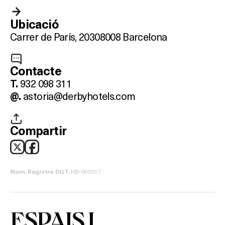
Ubicació
On?
Carrer de París, 203
08008 Barcelona
Contacte
932 098 311
T.
astoria@derbyhotels.com
@.
Compartir
HB-000017
Núm. Registre DGT.
ESPAIS I