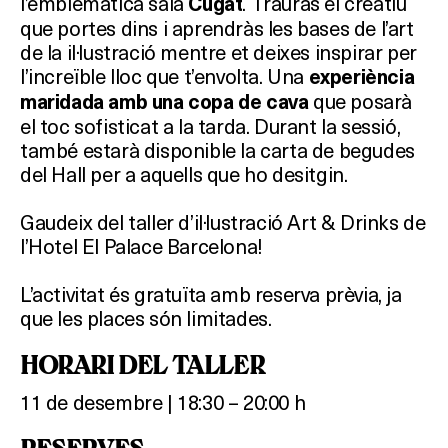
l’emblemàtica sala
. Trauràs el creatiu
Cugat
que portes dins i aprendràs les bases de l’art
de la il·lustració mentre et deixes inspirar per
l’increïble lloc que t’envolta. Una
experiència
que posarà
maridada amb una copa de cava
el toc sofisticat a la tarda. Durant la sessió,
també estarà disponible la carta de begudes
del Hall per a aquells que ho desitgin.
Gaudeix del taller d’il·lustració Art & Drinks de
l’Hotel El Palace Barcelona!
L’activitat és gratuïta amb reserva prèvia, ja
que les places són limitades.
HORARI DEL TALLER
11 de desembre | 18:30 – 20:00 h