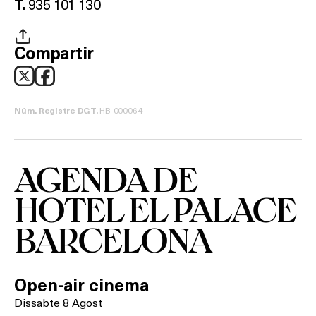
935 101 130
T.
Compartir
HB-000064
Núm. Registre DGT.
AGENDA DE
HOTEL EL PALACE
BARCELONA
Open-air cinema
Dissabte 8 Agost