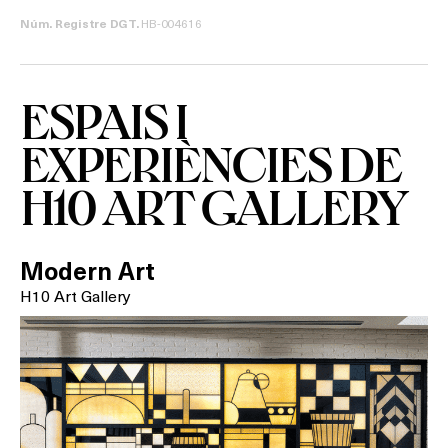
HB-004616
Núm. Registre DGT.
SPAS
RESTAURANTS
ESPAIS I
SALES
EXPERIÈNCIES DE
H10 ART GALLERY
Activitats
Modern Art
H10 Art Gallery
On?