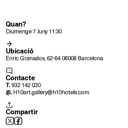
Quan?
Diumenge 7 Juny 11:30
Ubicació
Enric Granados, 62-64 08008 Barcelona
Contacte
Què vols fer?
932 142 030
T.
H10art.gallery@h10hotels.com
@.
HOTELS
TERRASSES
Compartir
BARS