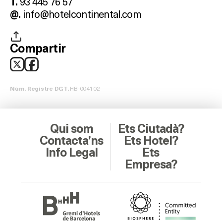
93 445 76 57
T.
info@hotelcontinental.com
@.
Compartir
HB-004102
Núm. Registre DGT.
Qui som
Ets Ciutadà?
Contacta’ns
Ets Hotel?
Info Legal
Ets
Empresa?