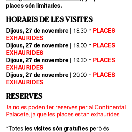
TERRASSES
places són limitades.
BARS
HORARIS DE LES VISITES
18.30 h
Dijous, 27 de novembre |
PLACES
SPAS
EXHAURIDES
19.00 h
Dijous, 27 de novembre |
PLACES
RESTAURANTS
EXHAURIDES
19.30 h
Dijous, 27 de novembre |
PLACES
SALES
EXHAURIDES
20.00 h
Dijous, 27 de novembre |
PLACES
EXHAURIDES
Activitats
RESERVES
Ja no es poden fer reserves per al Continental
On?
Palacete, ja que les places estan exhaurides.
*Totes
però és
les visites són gratuïtes