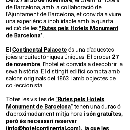
de Barcelona, amb la col·laboració de
l’Ajuntament de Barcelona, et convida a viure
una experiència inoblidable amb la quarta
edició de les
“Rutes pels Hotels Monument
.
de Barcelona”
El
és una d’aquestes
Continental Palacete
joies arquitectòniques úniques. El proper
27
, l’hotel et convida a descobrir la
de novembre
seva història. El distingit edifici compta amb
salons originals del 1863 i amb objectes de
col·leccionista.
Totes les visites de
“
Rutes pels Hotels
Què vols fer?
”
tenen una duració
Monument de Barcelona
d’aproximadament mitja hora i
són gratuïtes,
HOTELS
però és necessari reservar
(
info@hotelcontinental.com
), ja que les