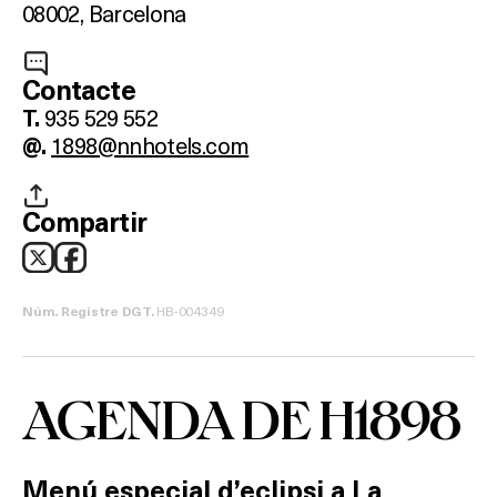
08002, Barcelona
Contacte
935 529 552
T.
1898@nnhotels.com
@.
Compartir
HB-004349
Núm. Registre DGT.
AGENDA DE H1898
Menú especial d’eclipsi a La