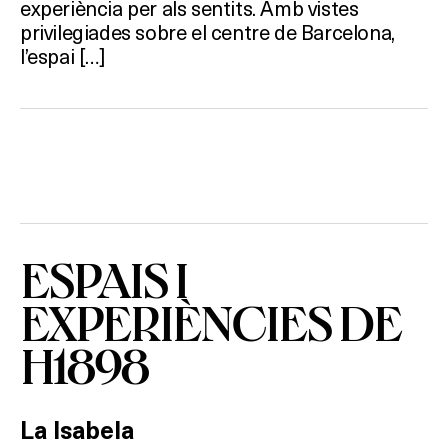
experiència per als sentits. Amb vistes
HOTELS
privilegiades sobre el centre de Barcelona,
l’espai […]
TERRASSES
BARS
SPAS
RESTAURANTS
ESPAIS I
SALES
EXPERIÈNCIES DE
H1898
Activitats
La Isabela