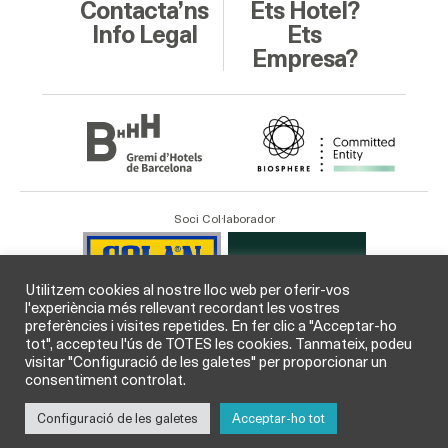
Contacta’ns
Ets Hotel?
Info Legal
Ets
Empresa?
Soci Col·laborador
Utilitzem cookies al nostre lloc web per oferir-vos
l'experiència més rellevant recordant les vostres
preferències i visites repetides. En fer clic a "Acceptar-ho
tot", accepteu l'ús de TOTES les cookies. Tanmateix, podeu
visitar "Configuració de les galetes" per proporcionar un
consentiment controlat.
Configuració de les galetes
Acceptar-ho tot
© GHB Gremi d’Hotels de Barcelona 2026 /
Legal
i
Cookies