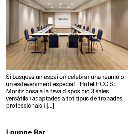
HOTELS
TERRASSES
BARS
SPAS
RESTAURANTS
Si busques un espai on celebrar una reunió o
un esdeveniment especial, l’Hotel HCC St.
SALES
Moritz posa a la teva disposició 3 sales
versàtils i adaptades a tot tipus de trobades
professionals i […]
Activitats
Lounge Bar