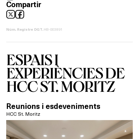
Compartir
HB-003891
Núm. Registre DGT.
ESPAIS I
EXPERIÈNCIES DE
HCC ST. MORITZ
Reunions i esdeveniments
HCC St. Moritz
Què vols fer?