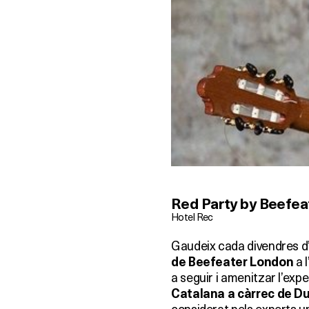
Red Party by Beefea
Hotel Rec
Gaudeix cada divendres 
a l
de Beefeater London
a seguir i amenitzar l’e
Catalana a càrrec de D
considerat pels experts un