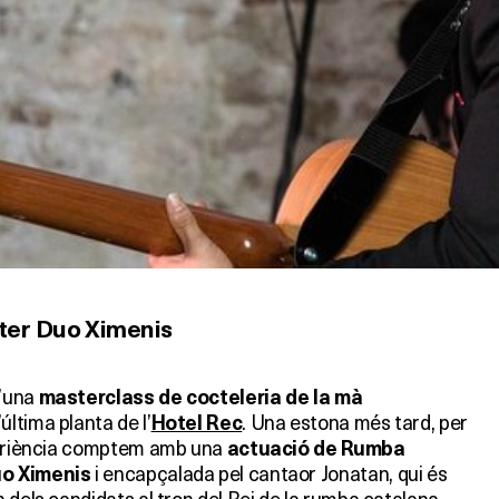
ter Duo Ximenis
d’una
masterclass de cocteleria de la mà
’última planta de l’
. Una estona més tard, per
Hotel Rec
xperiència comptem amb una
actuació de Rumba
i encapçalada pel cantaor Jonatan, qui és
uo Ximenis
 dels candidats al tron del Rei de la rumba catalana.