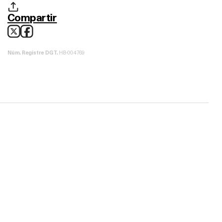
Compartir
HB-004769
Núm. Registre DGT.