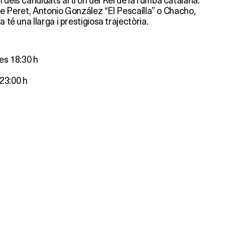
d de Peret, Antonio González “El Pescaílla” o Chacho,
a té una llarga i prestigiosa trajectòria.
les 18:30 h
23:00 h