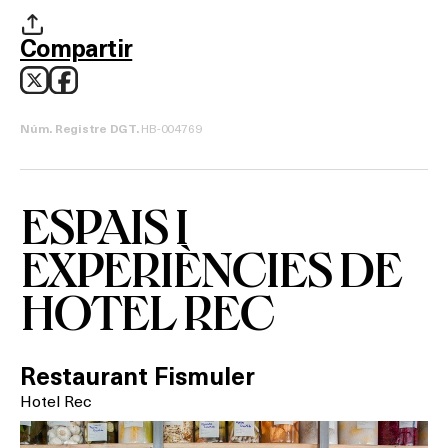
BARS
Compartir
SPAS
RESTAURANTS
HB-004769
Núm. Registre DGT.
SALES
ESPAIS I
EXPERIÈNCIES DE
Activitats
HOTEL REC
On?
Restaurant Fismuler
Hotel Rec