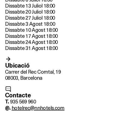
Dissabte 13 Juliol 18:00
Dissabte 20 Juliol 18:00
Dissabte 27 Juliol 18:00
Dissabte 3 Agost 18:00
Dissabte 10 Agost 18:00
Dissabte 17 Agost 18:00
Dissabte 24 Agost 18:00
Dissabte 31 Agost 18:00
Ubicació
Carrer del Rec Comtal, 19
08003, Barcelona
Què vols fer?
HOTELS
Contacte
935 569 960
T.
TERRASSES
hotelrec@nnhotels.com
@.