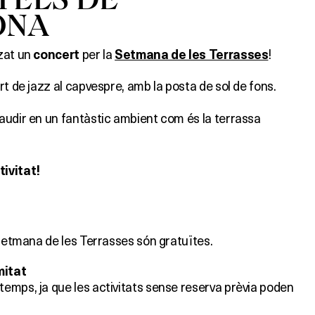
ONA
zat un
per la
!
concert
Setmana de les Terrasses
rt de jazz al capvespre, amb la posta de sol de fons.
audir en un fantàstic ambient com és la terrassa
ivitat!
 Setmana de les Terrasses són gratuïtes.
mitat
emps, ja que les activitats sense reserva prèvia poden