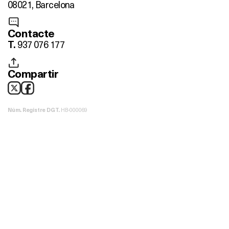
08021, Barcelona
Contacte
937 076 177
T.
Compartir
HB-000069
Núm. Registre DGT.