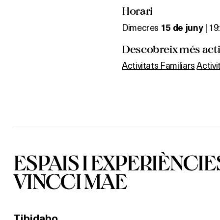
Horari
Dimecres
| 19
15 de juny
Descobreix més activ
Activitats Familiars
Activ
ESPAIS I EXPERIÈNCIE
VINCCI MAE
Tibidabo