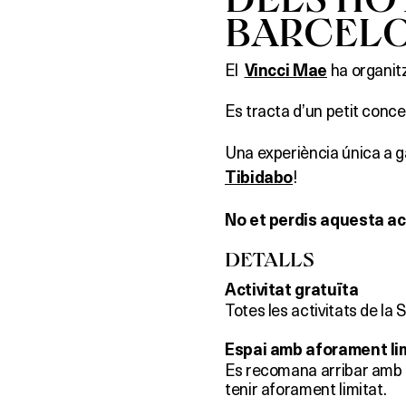
BARCEL
El
ha organit
Vincci Mae
Es tracta d’un petit conce
Una experiència única a g
!
Tibidabo
No et perdis aquesta act
DETALLS
Activitat gratuïta
Totes les activitats de la
Espai amb aforament li
Es recomana arribar amb t
tenir aforament limitat.