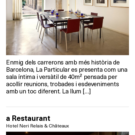
HOTELS
TERRASSES
BARS
SPAS
Enmig dels carrerons amb més història de
RESTAURANTS
Barcelona, La Particular es presenta com una
sala íntima i versàtil de 40m² pensada per
SALES
acollir reunions, trobades i esdeveniments
amb un toc diferent. La llum […]
Activitats
a Restaurant
Hotel Neri Relais & Châteaux
On?