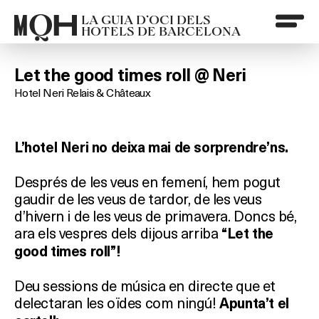
LA GUIA D’OCI DELS
HOTELS DE BARCELONA
Let the good times roll @ Neri
Hotel Neri Relais & Châteaux
L’hotel Neri no deixa mai de sorprendre’ns.
Després de les veus en femení, hem pogut
gaudir de les veus de tardor, de les veus
d’hivern i de les veus de primavera. Doncs bé,
ara els vespres dels dijous arriba
“Let the
good times roll”!
Deu sessions de música en directe que et
delectaran les oïdes com ningú!
Apunta’t el