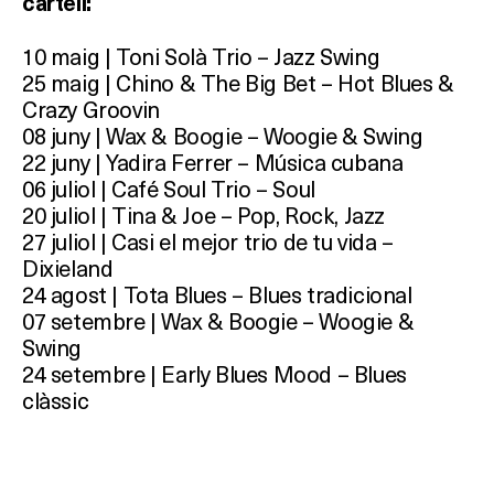
cartell:
10 maig | Toni Solà Trio – Jazz Swing
25 maig | Chino & The Big Bet – Hot Blues &
Crazy Groovin
08 juny | Wax & Boogie – Woogie & Swing
22 juny | Yadira Ferrer – Música cubana
06 juliol | Café Soul Trio – Soul
20 juliol | Tina & Joe – Pop, Rock, Jazz
27 juliol | Casi el mejor trio de tu vida –
Dixieland
24 agost | Tota Blues – Blues tradicional
07 setembre | Wax & Boogie – Woogie &
Swing
24 setembre | Early Blues Mood – Blues
clàssic