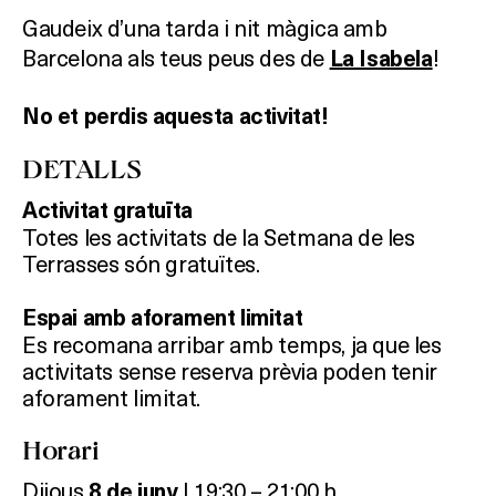
Gaudeix d’una tarda i nit màgica amb
Barcelona als teus peus des de
!
La Isabela
No et perdis aquesta activitat!
DETALLS
Activitat gratuïta
Totes les activitats de la Setmana de les
Terrasses són gratuïtes.
Espai amb aforament limitat
Es recomana arribar amb temps, ja que les
activitats sense reserva prèvia poden tenir
aforament limitat.
Horari
Dijous
| 19:30 – 21:00 h.
8 de juny