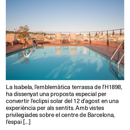
Què vols fer?
HOTELS
TERRASSES
BARS
SPAS
La Isabela, l’emblemàtica terrassa de l’H1898,
ha dissenyat una proposta especial per
convertir l’eclipsi solar del 12 d’agost en una
RESTAURANTS
experiència per als sentits. Amb vistes
privilegiades sobre el centre de Barcelona,
SALES
l’espai […]