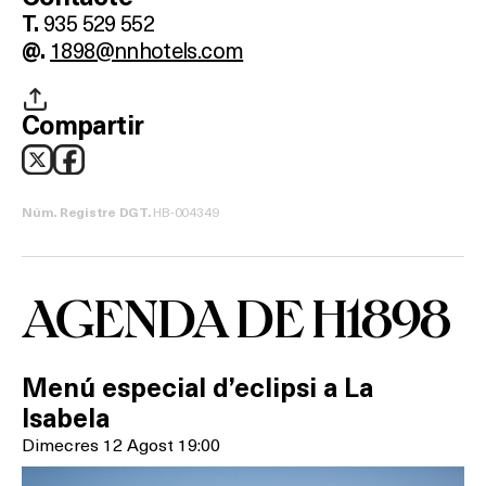
935 529 552
T.
1898@nnhotels.com
@.
Compartir
HB-004349
Núm. Registre DGT.
AGENDA DE H1898
Menú especial d’eclipsi a La
Isabela
Dimecres 12 Agost 19:00