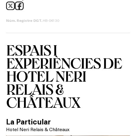
HB-04130
Núm. Registre DGT.
ESPAIS I
EXPERIÈNCIES DE
HOTEL NERI
RELAIS &
CHÂTEAUX
La Particular
Hotel Neri Relais & Châteaux