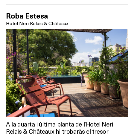
SPAS
RESTAURANTS
Roba Estesa
Hotel Neri Relais & Châteaux
SALES
Activitats
On?
A la quarta i última planta de l’Hotel Neri
Relais & Châteaux hi trobaràs el tresor