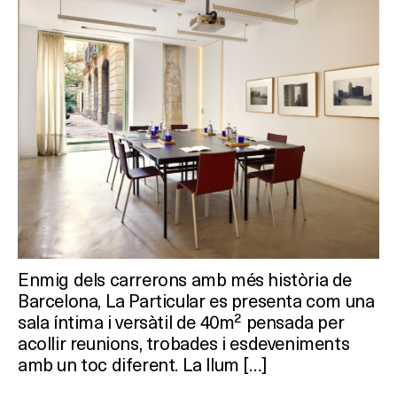
Què vols fer?
HOTELS
Enmig dels carrerons amb més història de
TERRASSES
Barcelona, La Particular es presenta com una
sala íntima i versàtil de 40m² pensada per
BARS
acollir reunions, trobades i esdeveniments
amb un toc diferent. La llum […]