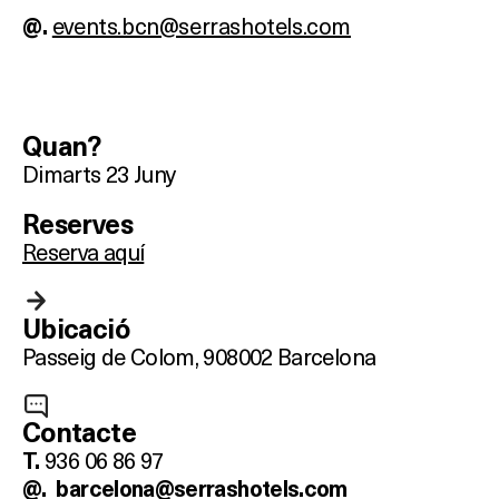
events.bcn@serrashotels.com
@.
Quan?
Dimarts 23 Juny
Reserves
Reserva aquí
Ubicació
Passeig de Colom, 9
08002 Barcelona
Què vols fer?
Contacte
936 06 86 97
T.
@.
barcelona@serrashotels.com