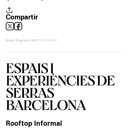
HOTELS
TERRASSES
Compartir
BARS
SPAS
HB-004647
Núm. Registre DGT.
RESTAURANTS
ESPAIS I
SALES
EXPERIÈNCIES DE
SERRAS
Activitats
BARCELONA
On?
Rooftop Informal