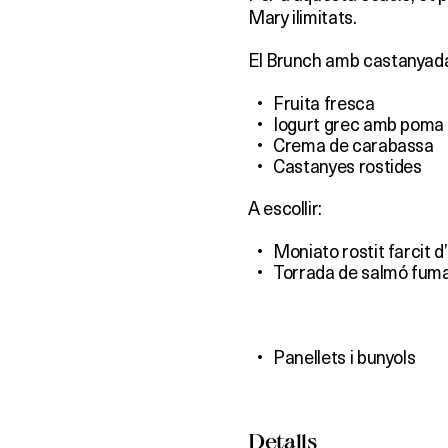
Mary ilimitats.
El Brunch amb castanyada
Fruita fresca
Iogurt grec amb poma 
Crema de carabassa
Castanyes rostides
A escollir:
Moniato rostit farcit d
Torrada de salmó fumat
Panellets i bunyols
Detalls