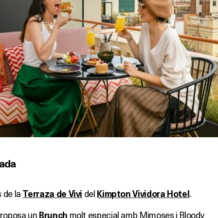
ada
 de la
del
.
Terraza de Vivi
Kimpton Vividora Hotel
 proposa un
molt especial amb Mimoses i Bloody
Brunch