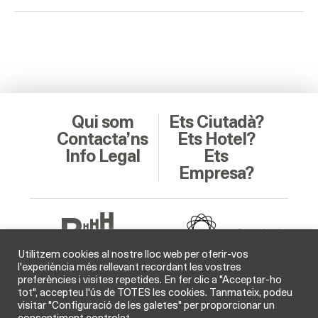
Qui som
Ets Ciutadà?
Contacta’ns
Ets Hotel?
Info Legal
Ets
Empresa?
Utilitzem cookies al nostre lloc web per oferir-vos
l'experiència més rellevant recordant les vostres
preferències i visites repetides. En fer clic a "Acceptar-ho
Soci Col·laborador
tot", accepteu l'ús de TOTES les cookies. Tanmateix, podeu
visitar "Configuració de les galetes" per proporcionar un
consentiment controlat.