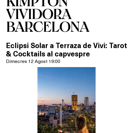
KIMPTON
VIVIDORA
BARCELONA
Eclipsi Solar a Terraza de Vivi: Tarot
& Cocktails al capvespre
Dimecres 12 Agost 19:00
Què vols fer?
HOTELS
TERRASSES
BARS