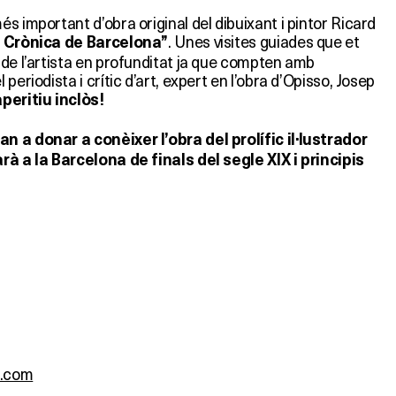
s important d’obra original del dibuixant i pintor Ricard
. Unes visites guiades que et
: Crònica de Barcelona”
 de l’artista en profunditat ja que compten amb
periodista i crític d’art, expert en l’obra d’Opisso, Josep
eritiu inclòs!
 a donar a conèixer l’obra del prolífic il·lustrador
rà a la Barcelona de finals del segle XIX i principis
i.com