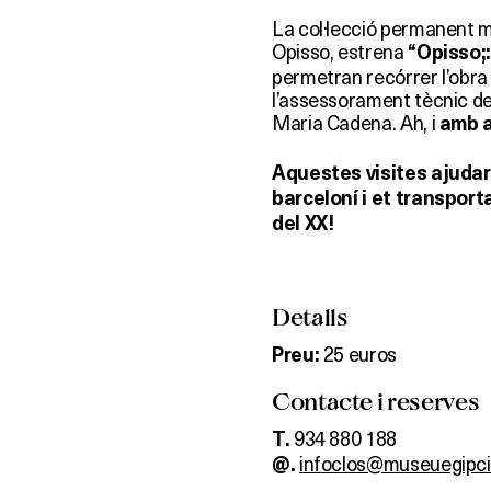
La col·lecció permanent mé
Opisso, estrena
“Opisso;
permetran recórrer l’obra
l’assessorament tècnic del 
Maria Cadena. Ah, i
amb ap
Aquestes visites ajudaran
barceloní i et transporta
del XX!
Detalls
25 euros
Preu:
Contacte i reserves
934 880 188
T.
infoclos@museuegipc
@.