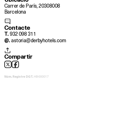
Carrer de París, 203
08008
Barcelona
Contacte
932 098 311
T.
astoria@derbyhotels.com
@.
Compartir
HB-000017
Núm. Registre DGT.