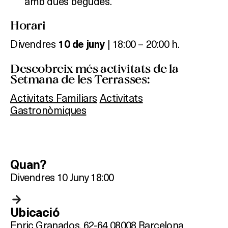
amb dues begudes.
Horari
Divendres
| 18:00 – 20:00 h.
10 de juny
Descobreix més activitats de la
Setmana de les Terrasses:
Què vols fer?
Activitats Familiars
Activitats
Gastronòmiques
HOTELS
TERRASSES
Quan?
BARS
Divendres 10 Juny 18:00
SPAS
Ubicació
RESTAURANTS
Enric Granados, 62-64 08008 Barcelona