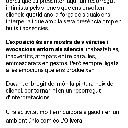
obres que es presenten aquí, un recorregut
intimista pels silencis que ens envolten,
silencis quotidians la força dels quals ens
interpel·la i que amb la seva presència omplen
buits i absències.
L’exposició és una mostra de vivències i
: inabastables,
evocacions entorn als silencis
inadvertits, atrapats entre paraules,
emmascarats en gestos. Però sempre lligats
a les emocions que ens produeixen.
Davant el brogit del món la pintura neix del
silenci, per tornar-hi en un recorregut
d’interpretacions.
Una activitat molt enriquidora a gaudir en un
ambient únic com és
!
L’Olivera