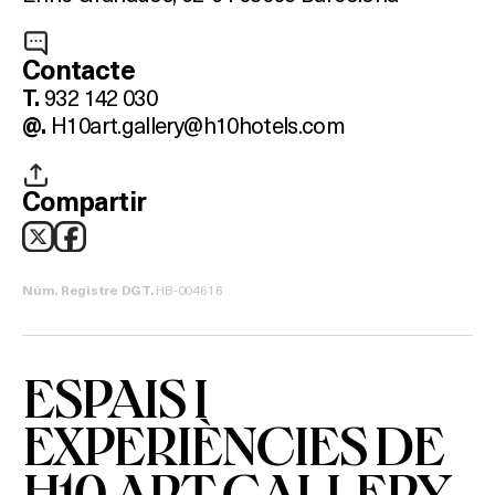
SALES
Contacte
932 142 030
T.
H10art.gallery@h10hotels.com
@.
Activitats
Compartir
On?
HB-004616
Núm. Registre DGT.
ESPAIS I
EXPERIÈNCIES DE
H10 ART GALLERY