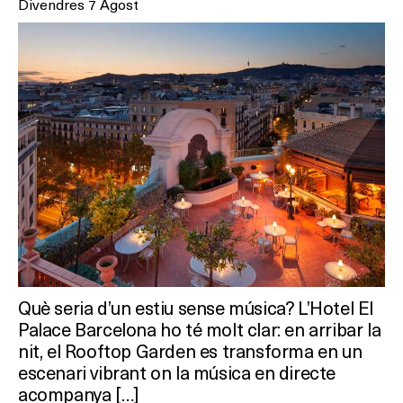
Divendres 7 Agost
Què vols fer?
HOTELS
TERRASSES
BARS
SPAS
Què seria d’un estiu sense música? L’Hotel El
RESTAURANTS
Palace Barcelona ho té molt clar: en arribar la
nit, el Rooftop Garden es transforma en un
SALES
escenari vibrant on la música en directe
acompanya […]