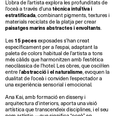
L’obra de l’artista explora les profunditats de
l’oceà a través d’una
tècnica intuïtiva i
, combinant pigments, textures i
estratificada
materials reciclats de la platja per crear
.
paisatges marins abstractes i envoltants
Les
exposades s’han creat
15 peces
específicament per a l’espai, adaptant la
paleta de colors habitual de l’artista a tons
més càlids que harmonitzen amb l’estètica
neoclàssica de l’hotel. Les obres, que oscil·len
entre l’
, evoquen la
abstracció i el naturalisme
dualitat de l’oceà i conviden l’espectador a
una experiència sensorial i emocional.
Ana Kai, amb formació en disseny i
arquitectura d’interiors, aporta una visió
artística que transcendeix disciplines, i el seu
nom artístic —que significa “oceà” en