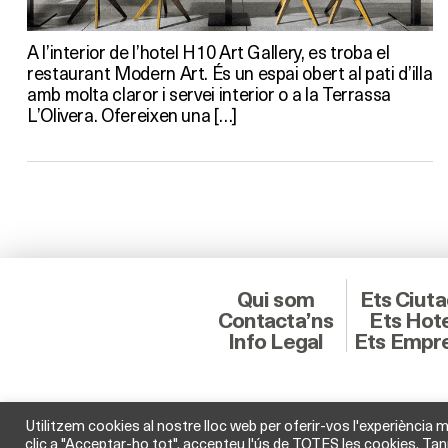
A l’interior de l’hotel H10 Art Gallery, es troba el
restaurant Modern Art. És un espai obert al pati d’illa
amb molta claror i servei interior o a la Terrassa
L’Olivera. Ofereixen una […]
Qui som
Ets Ciut
Contacta’ns
Ets Hot
Info Legal
Ets Empr
Utilitzem cookies al nostre lloc web per oferir-vos l'experiència m
clic a "Acceptar-ho tot", accepteu l'ús de TOTES les cookies. Tan