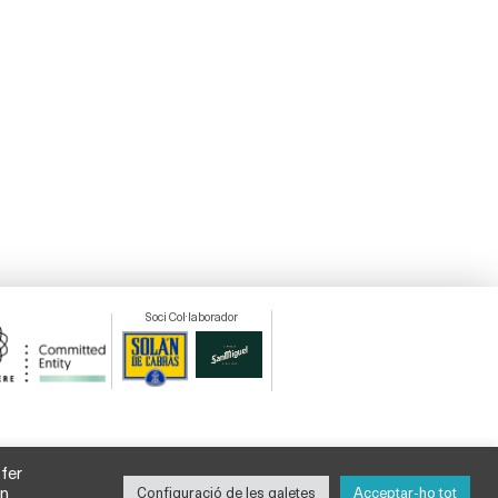
Soci Col·laborador
 fer
un
Configuració de les galetes
Acceptar-ho tot