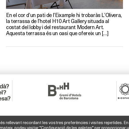
En el cor d’un pati de l’Eixample hi trobaràs L’Olivera,
la terrassa de l’hotel H10 Art Gallery situada al
costat del lobby i del restaurant Modern Art.
Aquesta terrassa és un oasi que ofereix un […]
adà?
el?
esa?
és rellevant recordant les vostres preferències i visites repetides. En
mateix, podeu visitar "Configuració de les galetes" per proporcionar 