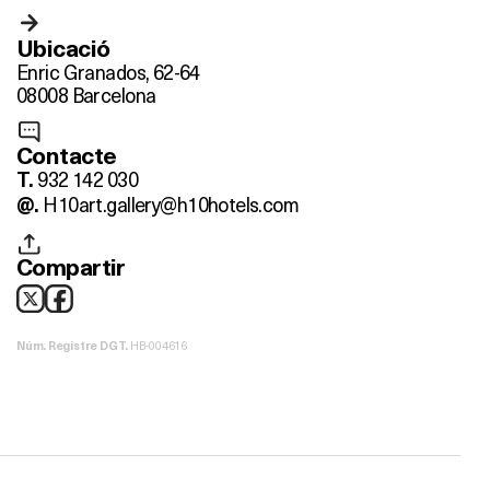
Ubicació
Enric Granados, 62-64
08008 Barcelona
Contacte
932 142 030
T.
H10art.gallery@h10hotels.com
@.
Compartir
HB-004616
Núm. Registre DGT.