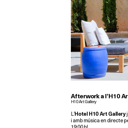
Afterwork a l’H10 Ar
H10 Art Gallery
L’
j
Hotel H10 Art Gallery
i amb música en directe pe
19:00 h!