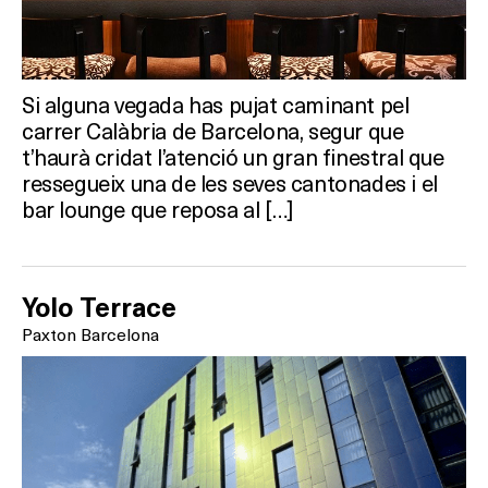
Si alguna vegada has pujat caminant pel
Què vols fer?
carrer Calàbria de Barcelona, segur que
t’haurà cridat l’atenció un gran finestral que
HOTELS
ressegueix una de les seves cantonades i el
bar lounge que reposa al […]
TERRASSES
BARS
Yolo Terrace
Paxton Barcelona
SPAS
RESTAURANTS
SALES