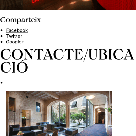
Comparteix
Facebook
Twitter
Google+
CONTACTE/UBICA
CIÓ
Què vols fer?
HOTELS
TERRASSES