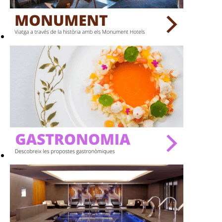
BARS
SPAS
RESTAURANTS
SALES
Activitats
On?