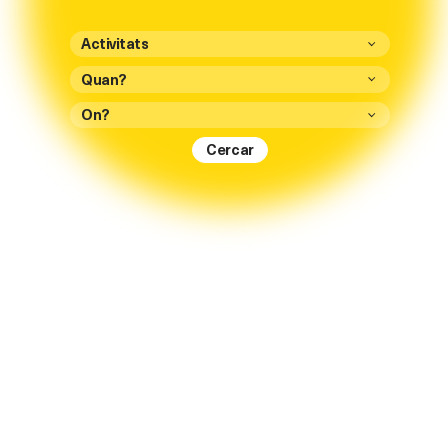
Activitats
On?