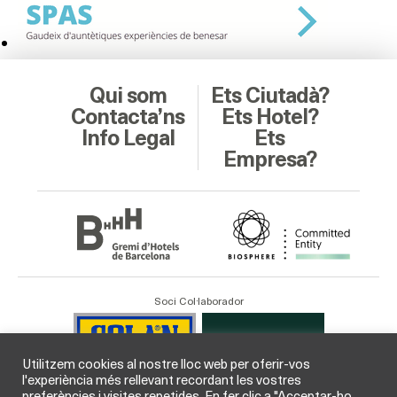
Qui som
Ets Ciutadà?
Contacta’ns
Ets Hotel?
Info Legal
Ets
Empresa?
Soci Col·laborador
Utilitzem cookies al nostre lloc web per oferir-vos
l'experiència més rellevant recordant les vostres
preferències i visites repetides. En fer clic a "Acceptar-ho