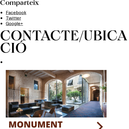
Comparteix
Facebook
Twitter
Google+
CONTACTE/UBICA
CIÓ
Què vols fer?
HOTELS
TERRASSES
BARS